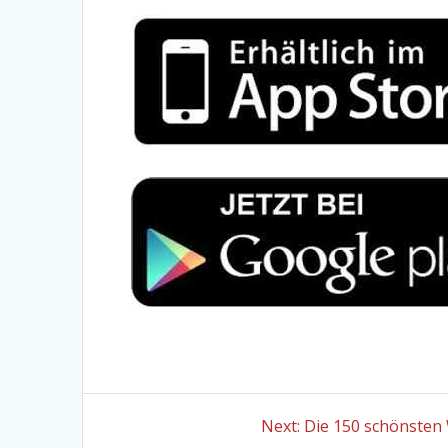
Beitragsnavigation
Next
Next:
Die 150 schönsten 