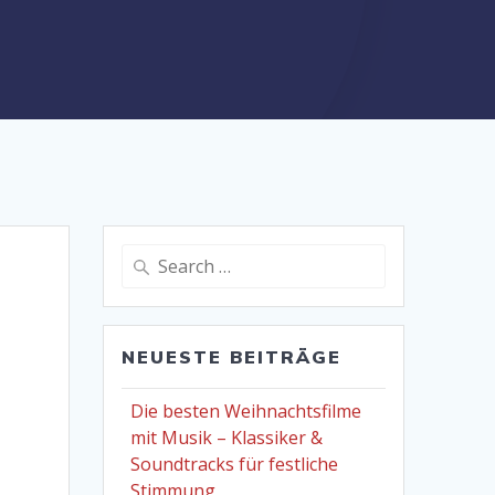
Search
for:
NEUESTE BEITRÄGE
Die besten Weihnachtsfilme
mit Musik – Klassiker &
Soundtracks für festliche
Stimmung