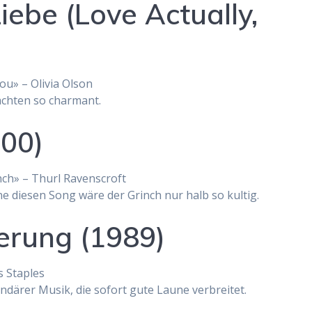
iebe (Love Actually,
You» – Olivia Olson
achten so charmant.
000)
ch» – Thurl Ravenscroft
e diesen Song wäre der Grinch nur halb so kultig.
erung (1989)
s Staples
ndärer Musik, die sofort gute Laune verbreitet.