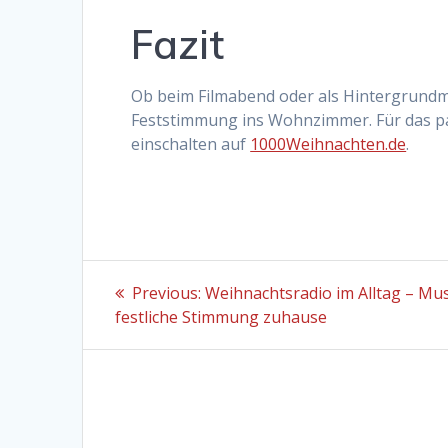
Fazit
Ob beim Filmabend oder als Hintergrundmu
Feststimmung ins Wohnzimmer. Für das pa
einschalten auf
1000Weihnachten.de
.
Beitragsnavigation
Previous
Previous:
Weihnachtsradio im Alltag – Mus
post:
festliche Stimmung zuhause